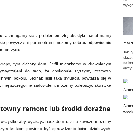
Stand
wykoń
ó
w
mu, a zmagamy się z problemem złej akustyki, nadal mamy
 się powyższymi parametrami możemy dobrać odpowiednie
marc
mfort życia.
Jaki 
służył
na ko
stropy, tym cichszy dom. Jeśli mieszkamy w drewnianym
łączy 
yzwyczajeni do tego, że doskonale słyszymy rozmowy
innym pokoju. Jednak jeśli taka sytuacja powtarza się w
 z niej szczególnie zadowoleni, możemy polepszyć akustykę
Akade
Akade
ntowny remont lub środki doraźne
wrocl
ić wszystko aby wyciszyć nasz dom raz na zawsze możemy
szym krokiem powinno być sprawdzenie ścian działowych.