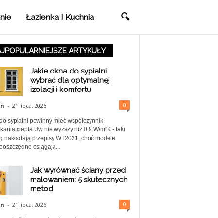
nie
Łazienka I Kuchnia
JPOPULARNIEJSZE ARTYKUŁY
Jakie okna do sypialni
wybrać dla optymalnej
izolacji i komfortu
0
in
-
21 lipca, 2026
do sypialni powinny mieć współczynnik
kania ciepła Uw nie wyższy niż 0,9 W/m²K - taki
 nakładają przepisy WT2021, choć modele
ooszczędne osiągają...
Jak wyrównać ściany przed
malowaniem: 5 skutecznych
metod
0
in
-
21 lipca, 2026