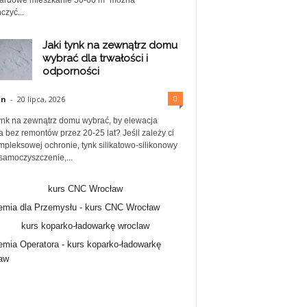
ardowe mieszkanie 50-60 m² można
czyć...
Jaki tynk na zewnątrz domu
wybrać dla trwałości i
odporności
0
in
-
20 lipca, 2026
tynk na zewnątrz domu wybrać, by elewacja
a bez remontów przez 20-25 lat? Jeśli zależy ci
mpleksowej ochronie, tynk silikatowo-silikonowy
samoczyszczenie,...
mia dla Przemysłu -
kurs CNC Wrocław
mia Operatora -
kurs koparko-ładowarkę
aw