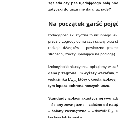
sąsiada czy psa ujadającego całą noc
zatyczki do uszu nie dają już rady?
Na początek garść poję
Izolacyjność akustyczna to nic innego j
przez przegrody domu czyli ściany oraz 
rodzaje dźwięków – powietrzne (rozm
stropach, rzeczy upadające na podłogę).
Izolacyjność akustyczną opisujemy wska
dana przegroda. Im wyższy wskaźnik, 
wskaźnika L’
który określa izolacy
n,w,
tym lepsza ochrona naszych uszu.
Standardy izolacji akustycznej wygląd
–
ściany zewnętrzne
– zależne od natęż
–
ściany wewnętrzne
–
wskaźnik R’
≥
A1
kuchnią lub łazienką