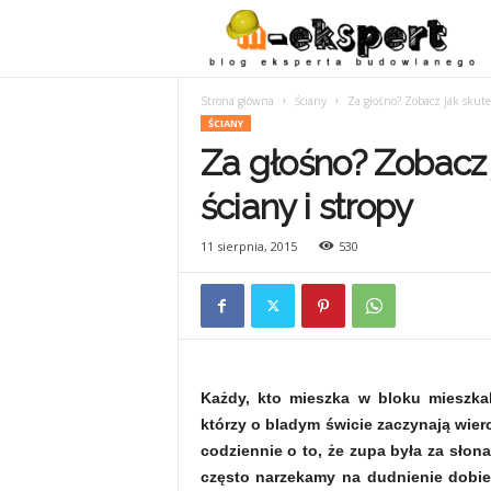
Strona główna
Ściany
Za głośno? Zobacz jak skute
ŚCIANY
Za głośno? Zobacz 
ściany i stropy
11 sierpnia, 2015
530
Każdy, kto mieszka w bloku mieszka
którzy o bladym świcie zaczynają wierc
codziennie o to, że zupa była za sło
często narzekamy na dudnienie dobie