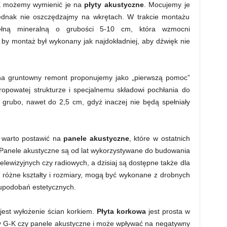
-K możemy wymienić je na
płyty akustyczne
. Mocujemy je
ednak nie oszczędzajmy na wkrętach. W trakcie montażu
ełną mineralną o grubości 5-10 cm, która wzmocni
 by montaż był wykonany jak najdokładniej, aby dźwięk nie
na gruntowny remont proponujemy jako „pierwszą pomoc”
hropowatej strukturze i specjalnemu składowi pochłania do
grubo, nawet do 2,5 cm, gdyż inaczej nie będą spełniały
, warto postawić na
panele akustyczne
, które w ostatnich
e. Panele akustyczne są od lat wykorzystywane do budowania
elewizyjnych czy radiowych, a dzisiaj są dostępne także dla
 różne kształty i rozmiary, mogą być wykonane z drobnych
 upodobań estetycznych.
jest wyłożenie ścian korkiem.
Płyta korkowa
jest prosta w
yty G-K czy panele akustyczne i może wpływać na negatywny