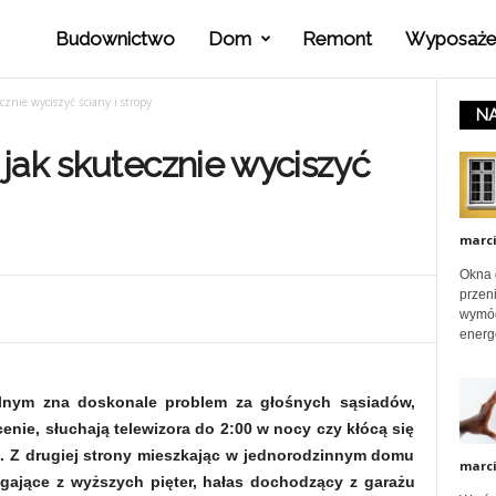
Budownictwo
Dom
Remont
Wyposaże
P
cznie wyciszyć ściany i stropy
NA
o
jak skutecznie wyciszyć
r
marc
a
Okna 
przeni
wymóg
energ
d
lnym zna doskonale problem za głośnych sąsiadów,
y
enie, słuchają telewizora do 2:00 w nocy czy kłócą się
na. Z drugiej strony mieszkając w jednorodzinnym domu
marc
gające z wyższych pięter, hałas dochodzący z garażu