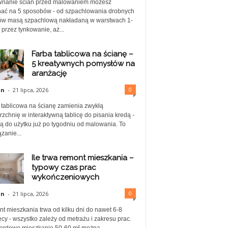
nanie ścian przed malowaniem możesz
ać na 5 sposobów - od szpachlowania drobnych
ów masą szpachlową nakładaną w warstwach 1-
przez tynkowanie, aż...
Farba tablicowa na ścianę –
5 kreatywnych pomysłów na
aranżację
0
in
-
21 lipca, 2026
 tablicowa na ścianę zamienia zwykłą
zchnię w interaktywną tablicę do pisania kredą -
ą do użytku już po tygodniu od malowania. To
zanie...
Ile trwa remont mieszkania –
typowy czas prac
wykończeniowych
0
in
-
21 lipca, 2026
t mieszkania trwa od kilku dni do nawet 6-8
cy - wszystko zależy od metrażu i zakresu prac.