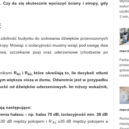
Wyrów
e
. Czy da się skutecznie wyciszyć ściany i stropy, gdy
wykon
ubytk
3 mm, 
k
ć
ak zdolność budynku do izolowania dźwięków przenoszonych
s
stropy. Mówiąc o izolacyjności musimy wziąć pod uwagę dwa
marc
owa, szczekanie psa) oraz uderzeniowe (chodzenie po
Farba
p
powier
gotow
źnikami
R
i R
które określają to, ile decybeli stłumi
A1
A2,
rozwią
tym większa cisza w domu. Odwrotnie jest w przypadku
e
jność od dźwięków uderzeniowych. Im niższy wskaźnik,
r
ają następująco:
marc
enia hałasu – np. hałas 70 dB, izolacyjność min. 38 dB
Remon
30 dB między pokojami i R’
≥35 dB między pokojami a
t
A1
miesię