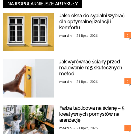
NAJPOPULARNIEJSZE ARTYKUŁY
Jakie okna do sypialni wybrać
dla optymalnej izolacji i
komfortu
marcin
-
21 lipca, 2026
0
Jak wyrównać ściany przed
malowaniem: 5 skutecznych
metod
marcin
-
21 lipca, 2026
0
Farba tablicowa na ścianę – 5
kreatywnych pomysłów na
aranżację
marcin
-
21 lipca, 2026
0