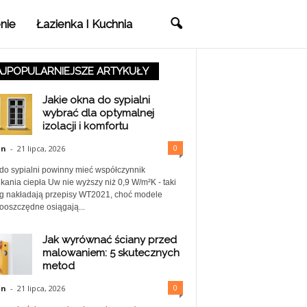
nie
Łazienka I Kuchnia
JPOPULARNIEJSZE ARTYKUŁY
Jakie okna do sypialni
wybrać dla optymalnej
izolacji i komfortu
0
in
-
21 lipca, 2026
do sypialni powinny mieć współczynnik
kania ciepła Uw nie wyższy niż 0,9 W/m²K - taki
 nakładają przepisy WT2021, choć modele
ooszczędne osiągają...
Jak wyrównać ściany przed
malowaniem: 5 skutecznych
metod
0
in
-
21 lipca, 2026