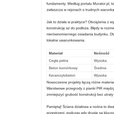
fundamenty. Według portalu Murator.pl, t
zwłaszcza w rejonach o trudnych warunk
Jak to działa w praktyce? Obciążenia z 
konstrukcję aż do podłoża. Błędy w rozm
nierównomiernego osiadania budynku. Dlat
lokalne uwarunkowania.
Materiał
Nośność
Cegła pełna
Wysoka
Beton komórkowy
Średnia
Keramzytobeton
Wysoka
Nowoczesne projekty łączą różne materiał
Warstwowe przegrody z pianki PIR między 
zmniejszyć grubość konstrukcji bez utraty
Pamiętaj! Ściana działowa a nośna to dwa 
przestrzeni, podczas gdy drugie są kluczow