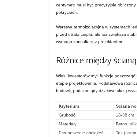
centymetr musi być precyzyjnie obliczony 
pokryciach.
Warstwa termoizolacyjna w systemach jed
przed utratą ciepła, ale też zwiększa sta
wymaga konsultacji z projektantem.
Różnice między ścianą
Wielu inwestorów myli funkcje poszczegó
etapie projektowania. Podstawowa różnica
budowli, podczas gdy działowe służą wyłąc
Kryterium
Ściana n
Grubość
18-38 cm
Materiały
Beton, sili
Przenoszenie obciążeń
Tak (strop