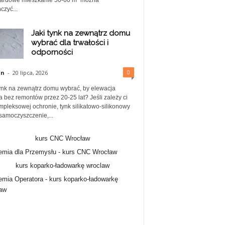
ardowe mieszkanie 50-60 m² można
czyć...
Jaki tynk na zewnątrz domu
wybrać dla trwałości i
odporności
0
in
-
20 lipca, 2026
tynk na zewnątrz domu wybrać, by elewacja
a bez remontów przez 20-25 lat? Jeśli zależy ci
mpleksowej ochronie, tynk silikatowo-silikonowy
samoczyszczenie,...
mia dla Przemysłu -
kurs CNC Wrocław
mia Operatora -
kurs koparko-ładowarkę
aw