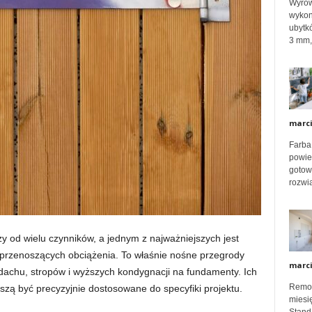
Wyrów
e
wykon
ubytk
3 mm, 
k
s
marc
Farba
p
powier
gotow
rozwią
e
y od wielu czynników, a jednym z najważniejszych jest
r
przenoszących obciążenia. To właśnie nośne przegrody
marc
dachu, stropów i wyższych kondygnacji na fundamenty. Ich
Remon
zą być precyzyjnie dostosowane do specyfiki projektu.
t
miesię