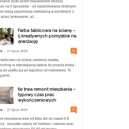
nanie ścian przed malowaniem możesz
ać na 5 sposobów - od szpachlowania drobnych
ów masą szpachlową nakładaną w warstwach 1-
przez tynkowanie, aż...
Farba tablicowa na ścianę –
5 kreatywnych pomysłów na
aranżację
0
in
-
21 lipca, 2026
 tablicowa na ścianę zamienia zwykłą
zchnię w interaktywną tablicę do pisania kredą -
ą do użytku już po tygodniu od malowania. To
zanie...
Ile trwa remont mieszkania –
typowy czas prac
wykończeniowych
0
in
-
21 lipca, 2026
t mieszkania trwa od kilku dni do nawet 6-8
cy - wszystko zależy od metrażu i zakresu prac.