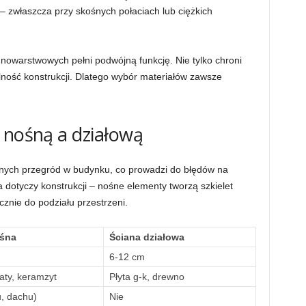
– zwłaszcza przy skośnych połaciach lub ciężkich
nowarstwowych pełni podwójną funkcję. Nie tylko chroni
bilność konstrukcji. Dlatego wybór materiałów zawsze
 nośną a działową
lnych przegród w budynku, co prowadzi do błędów na
 dotyczy konstrukcji – nośne elementy tworzą szkielet
znie do podziału przestrzeni.
ośna
Ściana działowa
6-12 cm
katy, keramzyt
Płyta g-k, drewno
u, dachu)
Nie