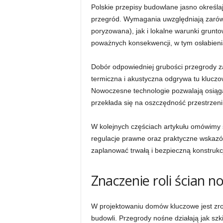
Polskie przepisy budowlane jasno określa
przegród. Wymagania uwzględniają zarów
poryzowana), jak i lokalne warunki grunt
poważnych konsekwencji, w tym osłabienia
Dobór odpowiedniej grubości przegrody zal
termiczna i akustyczna odgrywa tu klucz
Nowoczesne technologie pozwalają osiąga
przekłada się na oszczędność przestrzeni
W kolejnych częściach artykułu omówimy
regulacje prawne oraz praktyczne wskazówk
zaplanować trwałą i bezpieczną konstrukc
Znaczenie roli ścian 
W projektowaniu domów kluczowe jest zroz
budowli. Przegrody nośne działają jak szk