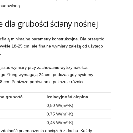
 budowlaną.
 dla grubości ściany nośnej
ślają minimalne parametry konstrukcyjne. Dla przegród
wykle 18-25 cm, ale finalne wymiary zależą od użytego
.
jszać wymiary przy zachowaniu wytrzymałości.
ego Ytong wymagają 24 cm, podczas gdy systemy
8 cm. Poniższe porównanie pokazuje różnice:
na grubość
Izolacyjność cieplna
0,50 W/(m²·K)
0,75 W/(m²·K)
0,45 W/(m²·K)
 zdolność przenoszenia obciążeń z dachu. Każdy