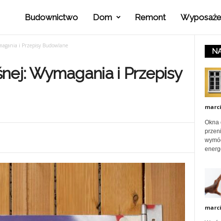
Budownictwo
Dom
Remont
Wyposaże
P
magania i Przepisy Budowlane
NA
o
nej: Wymagania i Przepisy
r
marc
a
Okna 
przeni
wymóg
energ
d
y
marc