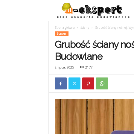
Strona główna
Ściany
Grubość ściany nośnej: Wy
ŚCIANY
Grubość ściany noś
Budowlane
2 lipca, 2025
2177