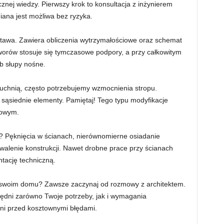
znej wiedzy. Pierwszy krok to konsultacja z inżynierem
iana jest możliwa bez ryzyka.
stawa. Zawiera obliczenia wytrzymałościowe oraz schemat
orów stosuje się tymczasowe podpory, a przy całkowitym
b słupy nośne.
uchnią, często potrzebujemy wzmocnienia stropu.
 sąsiednie elementy. Pamiętaj! Tego typu modyfikacje
towym.
ry? Pęknięcia w ścianach, nierównomierne osiadanie
walenie konstrukcji. Nawet drobne prace przy ścianach
tację techniczną.
 swoim domu? Zawsze zaczynaj od rozmowy z architektem.
dni zarówno Twoje potrzeby, jak i wymagania
oni przed kosztownymi błędami.