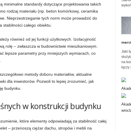
Stand
ją minimalne standardy dotyczące projektowania takich
wykoń
no rodzaj materiału (np. beton komórkowy, ceramika
ó
owe. Nieprzestrzeganie tych norm może prowadzić do
 stabilności całego obiektu.
w
eży również od jej funkcji użytkowych. Izolacyjność
marc
ową rolę – zwłaszcza w budownictwie mieszkaniowym.
Jaki 
ć lepsze parametry przy mniejszych wymiarach, co
służył
.
na ko
łączy 
 szczegółowo metody doboru materiałów, aktualne
i dla inwestorów. Pozwoli to lepiej zrozumieć, jak
ję budynku.
Akade
nośnych w konstrukcji budynku
Akade
wrocl
umienie, które elementy odpowiadają za stabilność całej
ielet – przenoszą ciężar dachu, stropów i mebli na