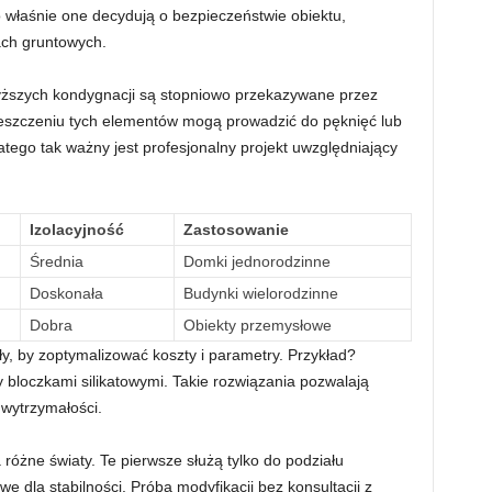
o właśnie one decydują o bezpieczeństwie obiektu,
ach gruntowych.
wyższych kondygnacji są stopniowo przekazywane przez
ieszczeniu tych elementów mogą prowadzić do pęknięć lub
ego tak ważny jest profesjonalny projekt uwzględniający
Izolacyjność
Zastosowanie
Średnia
Domki jednorodzinne
Doskonała
Budynki wielorodzinne
Dobra
Obiekty przemysłowe
y, by zoptymalizować koszty i parametry. Przykład?
bloczkami silikatowymi. Takie rozwiązania pozwalają
 wytrzymałości.
różne światy. Te pierwsze służą tylko do podziału
e dla stabilności. Próba modyfikacji bez konsultacji z