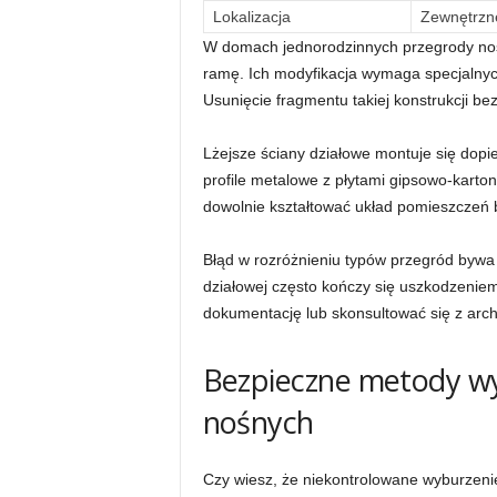
Lokalizacja
Zewnętrzne
W domach jednorodzinnych przegrody nośn
ramę. Ich modyfikacja wymaga specjalnyc
Usunięcie fragmentu takiej konstrukcji b
Lżejsze ściany działowe montuje się dopi
profile metalowe z płytami gipsowo-karto
dowolnie kształtować układ pomieszczeń be
Błąd w rozróżnieniu typów przegród bywa 
działowej często kończy się uszkodzenie
dokumentację lub skonsultować się z arch
Bezpieczne metody wy
nośnych
Czy wiesz, że niekontrolowane wyburzeni