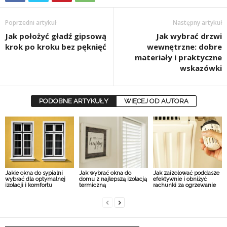
Poprzedni artykuł
Następny artykuł
Jak położyć gładź gipsową
Jak wybrać drzwi
krok po kroku bez pęknięć
wewnętrzne: dobre
materiały i praktyczne
wskazówki
PODOBNE ARTYKUŁY
WIĘCEJ OD AUTORA
Jakie okna do sypialni
Jak wybrać okna do
Jak zaizolować poddasze
wybrać dla optymalnej
domu z najlepszą izolacją
efektywnie i obniżyć
izolacji i komfortu
termiczną
rachunki za ogrzewanie