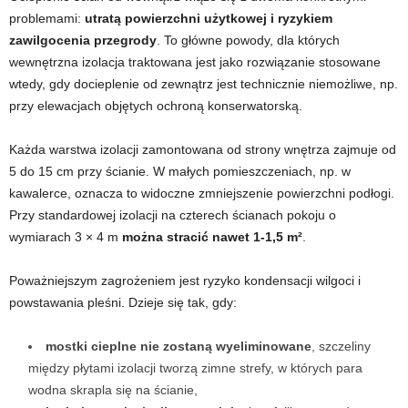
problemami:
utratą powierzchni użytkowej i ryzykiem
zawilgocenia przegrody
. To główne powody, dla których
wewnętrzna izolacja traktowana jest jako rozwiązanie stosowane
wtedy, gdy docieplenie od zewnątrz jest technicznie niemożliwe, np.
przy elewacjach objętych ochroną konserwatorską.
Każda warstwa izolacji zamontowana od strony wnętrza zajmuje od
5 do 15 cm przy ścianie. W małych pomieszczeniach, np. w
kawalerce, oznacza to widoczne zmniejszenie powierzchni podłogi.
Przy standardowej izolacji na czterech ścianach pokoju o
wymiarach 3 × 4 m
można stracić nawet 1-1,5 m²
.
Poważniejszym zagrożeniem jest ryzyko kondensacji wilgoci i
powstawania pleśni. Dzieje się tak, gdy:
mostki cieplne nie zostaną wyeliminowane
, szczeliny
między płytami izolacji tworzą zimne strefy, w których para
wodna skrapla się na ścianie,