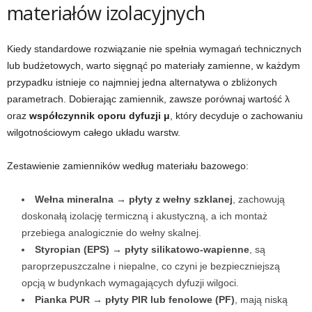
materiałów izolacyjnych
Kiedy standardowe rozwiązanie nie spełnia wymagań technicznych
lub budżetowych, warto sięgnąć po materiały zamienne, w każdym
przypadku istnieje co najmniej jedna alternatywa o zbliżonych
parametrach. Dobierając zamiennik, zawsze porównaj wartość λ
oraz
współczynnik oporu dyfuzji μ
, który decyduje o zachowaniu
wilgotnościowym całego układu warstw.
Zestawienie zamienników według materiału bazowego:
Wełna mineralna → płyty z wełny szklanej
, zachowują
doskonałą izolację termiczną i akustyczną, a ich montaż
przebiega analogicznie do wełny skalnej.
Styropian (EPS) → płyty silikatowo-wapienne
, są
paroprzepuszczalne i niepalne, co czyni je bezpieczniejszą
opcją w budynkach wymagających dyfuzji wilgoci.
Pianka PUR → płyty PIR lub fenolowe (PF)
, mają niską