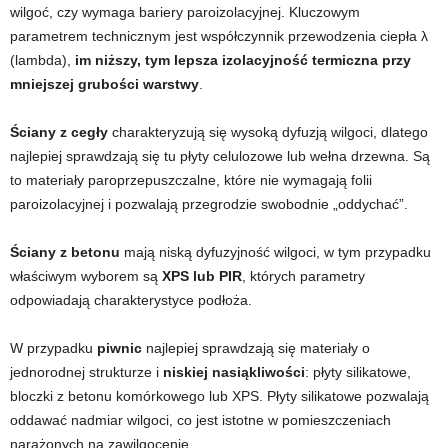
wilgoć, czy wymaga bariery paroizolacyjnej. Kluczowym
parametrem technicznym jest współczynnik przewodzenia ciepła λ
(lambda),
im niższy, tym lepsza izolacyjność termiczna przy
mniejszej grubości warstwy
.
Ściany z cegły
charakteryzują się wysoką dyfuzją wilgoci, dlatego
najlepiej sprawdzają się tu płyty celulozowe lub wełna drzewna. Są
to materiały paroprzepuszczalne, które nie wymagają folii
paroizolacyjnej i pozwalają przegrodzie swobodnie „oddychać”.
Ściany z betonu
mają niską dyfuzyjność wilgoci, w tym przypadku
właściwym wyborem są
XPS lub PIR
, których parametry
odpowiadają charakterystyce podłoża.
W przypadku
piwnic
najlepiej sprawdzają się materiały o
jednorodnej strukturze i
niskiej nasiąkliwości
: płyty silikatowe,
bloczki z betonu komórkowego lub XPS. Płyty silikatowe pozwalają
oddawać nadmiar wilgoci, co jest istotne w pomieszczeniach
narażonych na zawilgocenie.