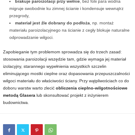
brakuje paroizolacji przy wełnie
, bez folii para wodna
migruje swobodnie ku zimnej ścianie i kondensuje wewnątrz
przegrody,
materiał jest źle dobrany do podłoża
, np. montaż
materiału paroizolacyjnego na ścianie z cegły blokuje naturalne
odprowadzanie wilgoci.
Zapobieganie tym problemom sprowadza się do trzech zasad:
stosowania paroizolacji wszędzie tam, gdzie wymaga jej materiał
izolacyjny, starannego wypełnienia wszystkich szczelin
eliminującego mostki cieplne oraz dopasowania przepuszczalności
wilgoci materiału do właściwości ściany. Przy wątpliwościach co do
doboru warstw warto zlecić
obliczenia cieplno-wilgotnościowe
metodą Glasera
lub skonsultować projekt z inżynierem
budownictwa.