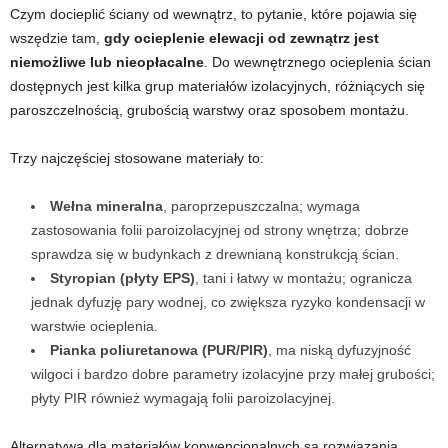
Czym docieplić ściany od wewnątrz, to pytanie, które pojawia się
wszędzie tam,
gdy ocieplenie elewacji od zewnątrz jest
niemożliwe lub nieopłacalne
. Do wewnętrznego ocieplenia ścian
dostępnych jest kilka grup materiałów izolacyjnych, różniących się
paroszczelnością, grubością warstwy oraz sposobem montażu.
Trzy najczęściej stosowane materiały to:
Wełna mineralna
, paroprzepuszczalna; wymaga
zastosowania folii paroizolacyjnej od strony wnętrza; dobrze
sprawdza się w budynkach z drewnianą konstrukcją ścian.
Styropian (płyty EPS)
, tani i łatwy w montażu; ogranicza
jednak dyfuzję pary wodnej, co zwiększa ryzyko kondensacji w
warstwie ocieplenia.
Pianka poliuretanowa (PUR/PIR)
, ma niską dyfuzyjność
wilgoci i bardzo dobre parametry izolacyjne przy małej grubości;
płyty PIR również wymagają folii paroizolacyjnej.
Alternatywą dla materiałów konwencjonalnych są rozwiązania