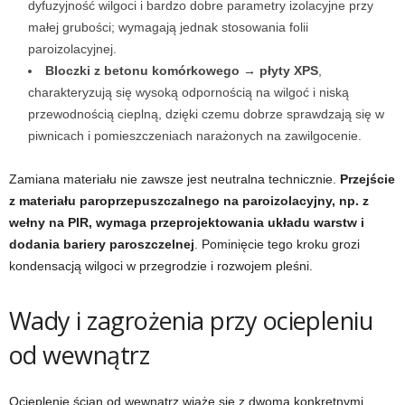
dyfuzyjność wilgoci i bardzo dobre parametry izolacyjne przy
małej grubości; wymagają jednak stosowania folii
paroizolacyjnej.
Bloczki z betonu komórkowego → płyty XPS
,
charakteryzują się wysoką odpornością na wilgoć i niską
przewodnością cieplną, dzięki czemu dobrze sprawdzają się w
piwnicach i pomieszczeniach narażonych na zawilgocenie.
Zamiana materiału nie zawsze jest neutralna technicznie.
Przejście
z materiału paroprzepuszczalnego na paroizolacyjny, np. z
wełny na PIR, wymaga przeprojektowania układu warstw i
dodania bariery paroszczelnej
. Pominięcie tego kroku grozi
kondensacją wilgoci w przegrodzie i rozwojem pleśni.
Wady i zagrożenia przy ociepleniu
od wewnątrz
Ocieplenie ścian od wewnątrz wiąże się z dwoma konkretnymi