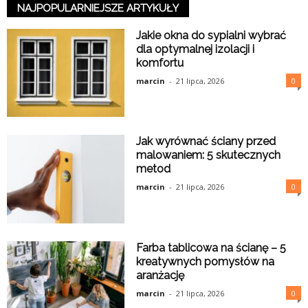
NAJPOPULARNIEJSZE ARTYKUŁY
Jakie okna do sypialni wybrać
dla optymalnej izolacji i
komfortu
marcin
-
21 lipca, 2026
0
Jak wyrównać ściany przed
malowaniem: 5 skutecznych
metod
marcin
-
21 lipca, 2026
0
Farba tablicowa na ścianę – 5
kreatywnych pomysłów na
aranżację
marcin
-
21 lipca, 2026
0