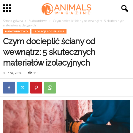
Strona główna
Budownictwo
Czym docieplić ściany od wewnątrz: 5 skutecznych
materiałów izolacyjnych
BUDOWNICTWO
IZOLACJE I OCIEPLENIA
Czym docieplić ściany od
wewnątrz: 5 skutecznych
materiałów izolacyjnych
8 lipca, 2026
119