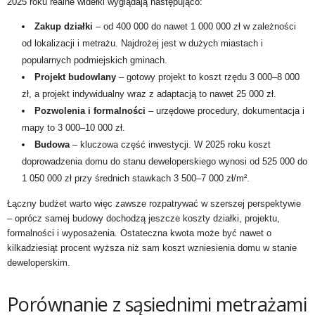
2025 roku realne widełki wyglądają następująco:
Zakup działki
– od 400 000 do nawet 1 000 000 zł w zależności
od lokalizacji i metrażu. Najdrożej jest w dużych miastach i
popularnych podmiejskich gminach.
Projekt budowlany
– gotowy projekt to koszt rzędu 3 000–8 000
zł, a projekt indywidualny wraz z adaptacją to nawet 25 000 zł.
Pozwolenia i formalności
– urzędowe procedury, dokumentacja i
mapy to 3 000–10 000 zł.
Budowa
– kluczowa część inwestycji. W 2025 roku koszt
doprowadzenia domu do stanu deweloperskiego wynosi od 525 000 do
1 050 000 zł przy średnich stawkach 3 500–7 000 zł/m².
Łączny budżet warto więc zawsze rozpatrywać w szerszej perspektywie
– oprócz samej budowy dochodzą jeszcze koszty działki, projektu,
formalności i wyposażenia. Ostateczna kwota może być nawet o
kilkadziesiąt procent wyższa niż sam koszt wzniesienia domu w stanie
deweloperskim.
Porównanie z sąsiednimi metrażami