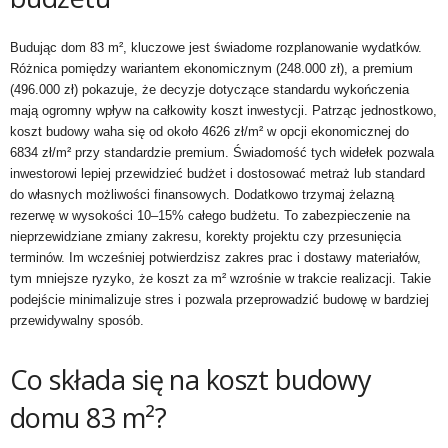
Budując dom 83 m², kluczowe jest świadome rozplanowanie wydatków.
Różnica pomiędzy wariantem ekonomicznym (248.000 zł), a premium
(496.000 zł) pokazuje, że decyzje dotyczące standardu wykończenia
mają ogromny wpływ na całkowity koszt inwestycji. Patrząc jednostkowo,
koszt budowy waha się od około 4626 zł/m² w opcji ekonomicznej do
6834 zł/m² przy standardzie premium. Świadomość tych widełek pozwala
inwestorowi lepiej przewidzieć budżet i dostosować metraż lub standard
do własnych możliwości finansowych. Dodatkowo trzymaj żelazną
rezerwę w wysokości 10–15% całego budżetu. To zabezpieczenie na
nieprzewidziane zmiany zakresu, korekty projektu czy przesunięcia
terminów. Im wcześniej potwierdzisz zakres prac i dostawy materiałów,
tym mniejsze ryzyko, że koszt za m² wzrośnie w trakcie realizacji. Takie
podejście minimalizuje stres i pozwala przeprowadzić budowę w bardziej
przewidywalny sposób.
Co składa się na koszt budowy
domu 83 m²?