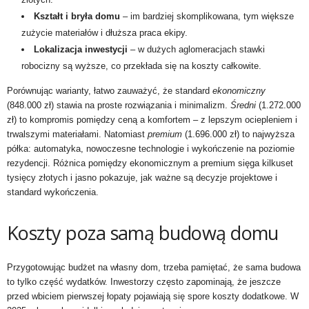
Kształt i bryła domu
– im bardziej skomplikowana, tym większe
zużycie materiałów i dłuższa praca ekipy.
Lokalizacja inwestycji
– w dużych aglomeracjach stawki
robocizny są wyższe, co przekłada się na koszty całkowite.
Porównując warianty, łatwo zauważyć, że standard
ekonomiczny
(848.000 zł) stawia na proste rozwiązania i minimalizm.
Średni
(1.272.000
zł) to kompromis pomiędzy ceną a komfortem – z lepszym ociepleniem i
trwalszymi materiałami. Natomiast
premium
(1.696.000 zł) to najwyższa
półka: automatyka, nowoczesne technologie i wykończenie na poziomie
rezydencji. Różnica pomiędzy ekonomicznym a premium sięga kilkuset
tysięcy złotych i jasno pokazuje, jak ważne są decyzje projektowe i
standard wykończenia.
Koszty poza samą budową domu
Przygotowując budżet na własny dom, trzeba pamiętać, że sama budowa
to tylko część wydatków. Inwestorzy często zapominają, że jeszcze
przed wbiciem pierwszej łopaty pojawiają się spore koszty dodatkowe. W