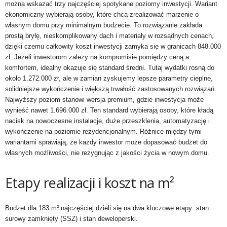
można wskazać trzy najczęściej spotykane poziomy inwestycji. Wariant
ekonomiczny wybierają osoby, które chcą zrealizować marzenie o
własnym domu przy minimalnym budżecie. To rozwiązanie zakłada
prostą bryłę, nieskomplikowany dach i materiały w rozsądnych cenach,
dzięki czemu całkowity koszt inwestycji zamyka się w granicach 848.000
zł. Jeżeli inwestorom zależy na kompromisie pomiędzy ceną a
komfortem, idealny okazuje się standard średni. Tutaj wydatki rosną do
około 1.272.000 zł, ale w zamian zyskujemy lepsze parametry cieplne,
solidniejsze wykończenie i większą trwałość zastosowanych rozwiązań.
Najwyższy poziom stanowi wersja premium, gdzie inwestycja może
wynieść nawet 1.696.000 zł. Ten standard wybierają osoby, które kładą
nacisk na nowoczesne instalacje, duże przeszklenia, automatyzację i
wykończenie na poziomie rezydencjonalnym. Różnice między tymi
wariantami sprawiają, że każdy inwestor może dopasować budżet do
własnych możliwości, nie rezygnując z jakości życia w nowym domu.
Etapy realizacji i koszt na m²
Budżet dla 183 m² najczęściej dzieli się na dwa kluczowe etapy: stan
surowy zamknięty (SSZ) i stan deweloperski.