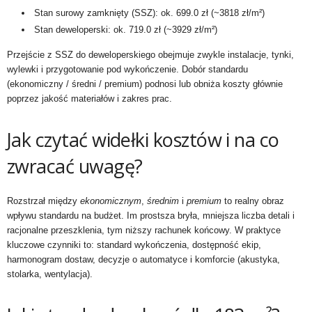
Stan surowy zamknięty (SSZ): ok. 699.0 zł (~3818 zł/m²)
Stan deweloperski: ok. 719.0 zł (~3929 zł/m²)
Przejście z SSZ do deweloperskiego obejmuje zwykle instalacje, tynki,
wylewki i przygotowanie pod wykończenie. Dobór standardu
(ekonomiczny / średni / premium) podnosi lub obniża koszty głównie
poprzez jakość materiałów i zakres prac.
Jak czytać widełki kosztów i na co
zwracać uwagę?
Rozstrzał między
ekonomicznym
,
średnim
i
premium
to realny obraz
wpływu standardu na budżet. Im prostsza bryła, mniejsza liczba detali i
racjonalne przeszklenia, tym niższy rachunek końcowy. W praktyce
kluczowe czynniki to: standard wykończenia, dostępność ekip,
harmonogram dostaw, decyzje o automatyce i komforcie (akustyka,
stolarka, wentylacja).