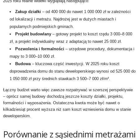
2025 roku realne widełki wyglądają następująco:
Zakup działki
– od 400 000 do nawet 1 000 000 zł w zależności
od lokalizacji i metrażu. Najdrożej jest w dużych miastach i
popularnych podmiejskich gminach.
Projekt budowlany
– gotowy projekt to koszt rzędu 3 000–8 000
zł, a projekt indywidualny wraz z adaptacją to nawet 25 000 zł.
Pozwolenia i formalności
– urzędowe procedury, dokumentacja i
mapy to 3 000–10 000 zł.
Budowa
– kluczowa część inwestycji. W 2025 roku koszt
doprowadzenia domu do stanu deweloperskiego wynosi od 525 000 do
1 050 000 zł przy średnich stawkach 3 500–7 000 zł/m².
Łączny budżet warto więc zawsze rozpatrywać w szerszej perspektywie
– oprócz samej budowy dochodzą jeszcze koszty działki, projektu,
formalności i wyposażenia. Ostateczna kwota może być nawet o
kilkadziesiąt procent wyższa niż sam koszt wzniesienia domu w stanie
deweloperskim.
Porównanie z sąsiednimi metrażami