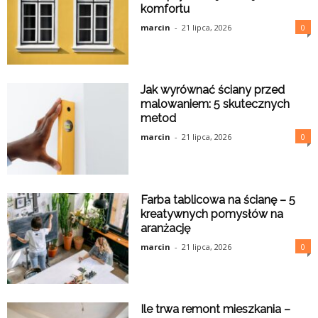
komfortu
marcin
-
21 lipca, 2026
0
Jak wyrównać ściany przed
malowaniem: 5 skutecznych
metod
marcin
-
21 lipca, 2026
0
Farba tablicowa na ścianę – 5
kreatywnych pomysłów na
aranżację
marcin
-
21 lipca, 2026
0
Ile trwa remont mieszkania –