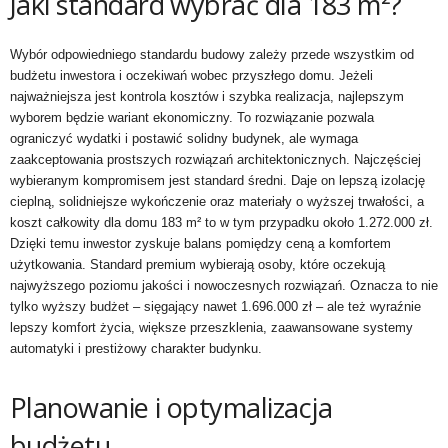
Jaki standard wybrać dla 183 m²?
Wybór odpowiedniego standardu budowy zależy przede wszystkim od
budżetu inwestora i oczekiwań wobec przyszłego domu. Jeżeli
najważniejsza jest kontrola kosztów i szybka realizacja, najlepszym
wyborem będzie wariant ekonomiczny. To rozwiązanie pozwala
ograniczyć wydatki i postawić solidny budynek, ale wymaga
zaakceptowania prostszych rozwiązań architektonicznych. Najczęściej
wybieranym kompromisem jest standard średni. Daje on lepszą izolację
cieplną, solidniejsze wykończenie oraz materiały o wyższej trwałości, a
koszt całkowity dla domu 183 m² to w tym przypadku około 1.272.000 zł.
Dzięki temu inwestor zyskuje balans pomiędzy ceną a komfortem
użytkowania. Standard premium wybierają osoby, które oczekują
najwyższego poziomu jakości i nowoczesnych rozwiązań. Oznacza to nie
tylko wyższy budżet – sięgający nawet 1.696.000 zł – ale też wyraźnie
lepszy komfort życia, większe przeszklenia, zaawansowane systemy
automatyki i prestiżowy charakter budynku.
Planowanie i optymalizacja
budżetu