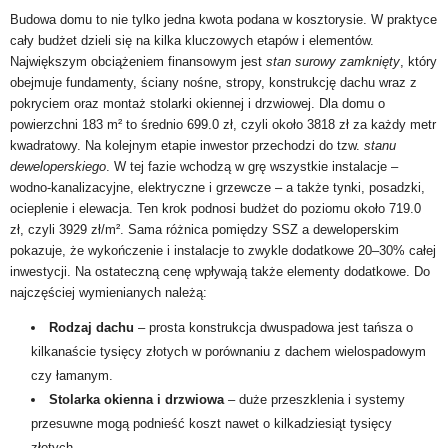
Budowa domu to nie tylko jedna kwota podana w kosztorysie. W praktyce
cały budżet dzieli się na kilka kluczowych etapów i elementów.
Największym obciążeniem finansowym jest
stan surowy zamknięty
, który
obejmuje fundamenty, ściany nośne, stropy, konstrukcję dachu wraz z
pokryciem oraz montaż stolarki okiennej i drzwiowej. Dla domu o
powierzchni 183 m² to średnio 699.0 zł, czyli około 3818 zł za każdy metr
kwadratowy. Na kolejnym etapie inwestor przechodzi do tzw.
stanu
deweloperskiego
. W tej fazie wchodzą w grę wszystkie instalacje –
wodno-kanalizacyjne, elektryczne i grzewcze – a także tynki, posadzki,
ocieplenie i elewacja. Ten krok podnosi budżet do poziomu około 719.0
zł, czyli 3929 zł/m². Sama różnica pomiędzy SSZ a deweloperskim
pokazuje, że wykończenie i instalacje to zwykle dodatkowe 20–30% całej
inwestycji. Na ostateczną cenę wpływają także elementy dodatkowe. Do
najczęściej wymienianych należą:
Rodzaj dachu
– prosta konstrukcja dwuspadowa jest tańsza o
kilkanaście tysięcy złotych w porównaniu z dachem wielospadowym
czy łamanym.
Stolarka okienna i drzwiowa
– duże przeszklenia i systemy
przesuwne mogą podnieść koszt nawet o kilkadziesiąt tysięcy
złotych.