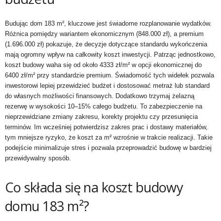
Budując dom 183 m², kluczowe jest świadome rozplanowanie wydatków.
Różnica pomiędzy wariantem ekonomicznym (848.000 zł), a premium
(1.696.000 zł) pokazuje, że decyzje dotyczące standardu wykończenia
mają ogromny wpływ na całkowity koszt inwestycji. Patrząc jednostkowo,
koszt budowy waha się od około 4333 zł/m² w opcji ekonomicznej do
6400 zł/m² przy standardzie premium. Świadomość tych widełek pozwala
inwestorowi lepiej przewidzieć budżet i dostosować metraż lub standard
do własnych możliwości finansowych. Dodatkowo trzymaj żelazną
rezerwę w wysokości 10–15% całego budżetu. To zabezpieczenie na
nieprzewidziane zmiany zakresu, korekty projektu czy przesunięcia
terminów. Im wcześniej potwierdzisz zakres prac i dostawy materiałów,
tym mniejsze ryzyko, że koszt za m² wzrośnie w trakcie realizacji. Takie
podejście minimalizuje stres i pozwala przeprowadzić budowę w bardziej
przewidywalny sposób.
Co składa się na koszt budowy
domu 183 m²?