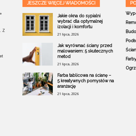
JESZCZE WIĘCEJ WIADOMOŚCI
PO
Wypo
Jakie okna do sypialni
wybrać dla optymalnej
Remo
izolacji i komfortu
. Z
Budo
21 lipca, 2026
Podł
Jak wyrównać ściany przed
Ścia
malowaniem: 5 skutecznych
et
metod
Farb
21 lipca, 2026
Ogrz
Farba tablicowa na ścianę –
5 kreatywnych pomysłów na
aranżację
21 lipca, 2026