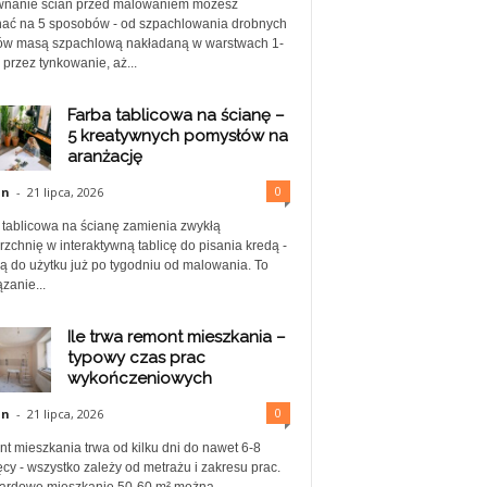
nanie ścian przed malowaniem możesz
ać na 5 sposobów - od szpachlowania drobnych
ów masą szpachlową nakładaną w warstwach 1-
przez tynkowanie, aż...
Farba tablicowa na ścianę –
5 kreatywnych pomysłów na
aranżację
0
in
-
21 lipca, 2026
 tablicowa na ścianę zamienia zwykłą
zchnię w interaktywną tablicę do pisania kredą -
ą do użytku już po tygodniu od malowania. To
zanie...
Ile trwa remont mieszkania –
typowy czas prac
wykończeniowych
0
in
-
21 lipca, 2026
t mieszkania trwa od kilku dni do nawet 6-8
cy - wszystko zależy od metrażu i zakresu prac.