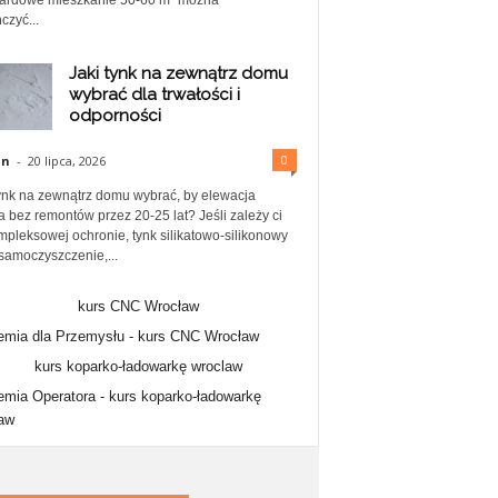
ardowe mieszkanie 50-60 m² można
czyć...
Jaki tynk na zewnątrz domu
wybrać dla trwałości i
odporności
0
in
-
20 lipca, 2026
tynk na zewnątrz domu wybrać, by elewacja
a bez remontów przez 20-25 lat? Jeśli zależy ci
mpleksowej ochronie, tynk silikatowo-silikonowy
samoczyszczenie,...
mia dla Przemysłu -
kurs CNC Wrocław
mia Operatora -
kurs koparko-ładowarkę
aw