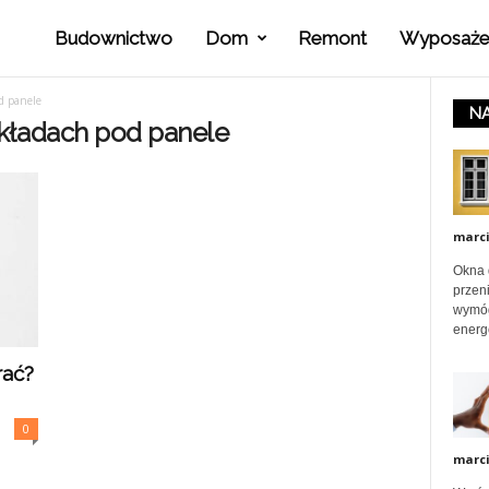
Budownictwo
Dom
Remont
Wyposaże
P
d panele
NA
o
kładach pod panele
r
marc
a
Okna 
przeni
wymóg
energ
d
rać?
y
0
marc