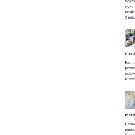
Wyrów
e
wykon
ubytk
3 mm, 
k
s
marc
Farba
p
powier
gotow
rozwią
e
r
marc
Remon
t
miesię