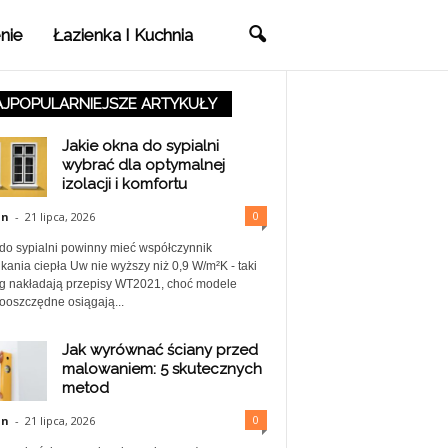
nie
Łazienka I Kuchnia
JPOPULARNIEJSZE ARTYKUŁY
Jakie okna do sypialni
wybrać dla optymalnej
izolacji i komfortu
0
in
-
21 lipca, 2026
do sypialni powinny mieć współczynnik
kania ciepła Uw nie wyższy niż 0,9 W/m²K - taki
 nakładają przepisy WT2021, choć modele
ooszczędne osiągają...
Jak wyrównać ściany przed
malowaniem: 5 skutecznych
metod
0
in
-
21 lipca, 2026