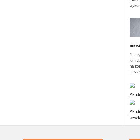
Stand
wykoń
ó
w
marc
Jaki 
służył
na ko
łączy 
Akade
Akade
wrocl