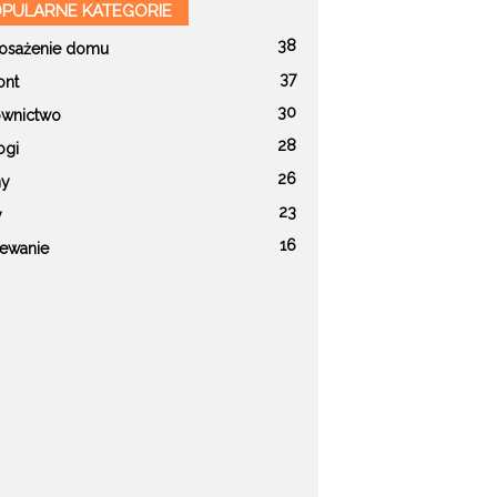
PULARNE KATEGORIE
38
sażenie domu
37
nt
30
wnictwo
28
ogi
26
ny
23
y
16
ewanie