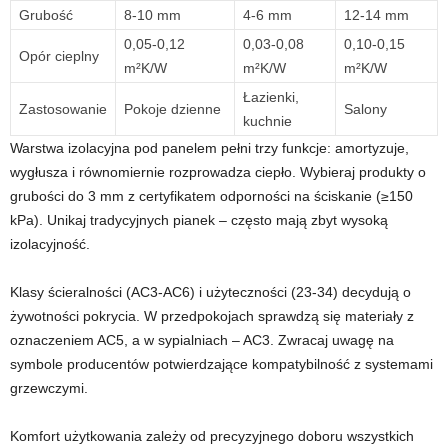
Grubość
8-10 mm
4-6 mm
12-14 mm
0,05-0,12
0,03-0,08
0,10-0,15
Opór cieplny
m²K/W
m²K/W
m²K/W
Łazienki,
Zastosowanie
Pokoje dzienne
Salony
kuchnie
Warstwa izolacyjna pod panelem pełni trzy funkcje: amortyzuje,
wygłusza i równomiernie rozprowadza ciepło. Wybieraj produkty o
grubości do 3 mm z certyfikatem odporności na ściskanie (≥150
kPa). Unikaj tradycyjnych pianek – często mają zbyt wysoką
izolacyjność.
Klasy ścieralności (AC3-AC6) i użyteczności (23-34) decydują o
żywotności pokrycia. W przedpokojach sprawdzą się materiały z
oznaczeniem AC5, a w sypialniach – AC3. Zwracaj uwagę na
symbole producentów potwierdzające kompatybilność z systemami
grzewczymi.
Komfort użytkowania zależy od precyzyjnego doboru wszystkich