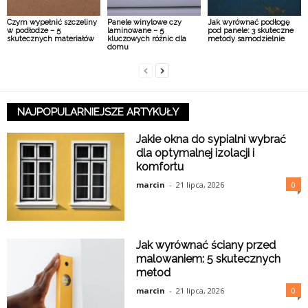
Czym wypełnić szczeliny
Panele winylowe czy
Jak wyrównać podłogę
w podłodze – 5
laminowane – 5
pod panele: 3 skuteczne
skutecznych materiałów
kluczowych różnic dla
metody samodzielnie
domu
NAJPOPULARNIEJSZE ARTYKUŁY
Jakie okna do sypialni wybrać
dla optymalnej izolacji i
komfortu
marcin
-
21 lipca, 2026
0
Jak wyrównać ściany przed
malowaniem: 5 skutecznych
metod
marcin
-
21 lipca, 2026
0