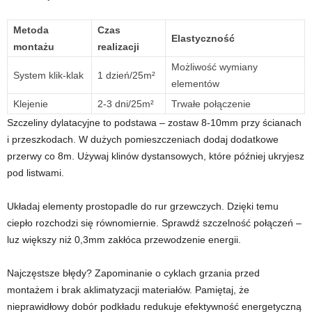
Metoda
Czas
Elastyczność
montażu
realizacji
Możliwość wymiany
System klik-klak
1 dzień/25m²
elementów
Klejenie
2-3 dni/25m²
Trwałe połączenie
Szczeliny dylatacyjne to podstawa – zostaw 8-10mm przy ścianach
i przeszkodach. W dużych pomieszczeniach dodaj dodatkowe
przerwy co 8m. Używaj klinów dystansowych, które później ukryjesz
pod listwami.
Układaj elementy prostopadle do rur grzewczych. Dzięki temu
ciepło rozchodzi się równomiernie. Sprawdź szczelność połączeń –
luz większy niż 0,3mm zakłóca przewodzenie energii.
Najczęstsze błędy? Zapominanie o cyklach grzania przed
montażem i brak aklimatyzacji materiałów. Pamiętaj, że
nieprawidłowy dobór podkładu redukuje efektywność energetyczną