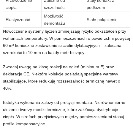
Przewodzenie
Zależne od
Stały kontakt z
ciepła
szczelności
podłożem
Możliwość
Elastyczność
Stałe połączenie
demontażu
Nowoczesne systemy łączeń zmniejszają ryzyko odkształceń przy
wahaniach temperatury. W pomieszczeniach o powierzchni powyżej
60 m² konieczne zostawienie szczelin dylatacyjnych – zalecana
szerokość to 10 mm na każdy metr bieżący.
Zwracaj uwagę na klasę reakcji na ogień (minimum E) oraz
deklaracje CE. Niektóre kolekcje posiadają specjalne warstwy
stabilizujące, które redukują rozszerzalność termiczną nawet o
40%.
Estetyka wykonania zależy od precyzji montażu. Nierównomierne
ułożenie tworzy mostki termiczne, które zakłócają dystrybucję
ciepła. W strefach przejściowych między pomieszczeniami stosuj
profile kompensacyjne.