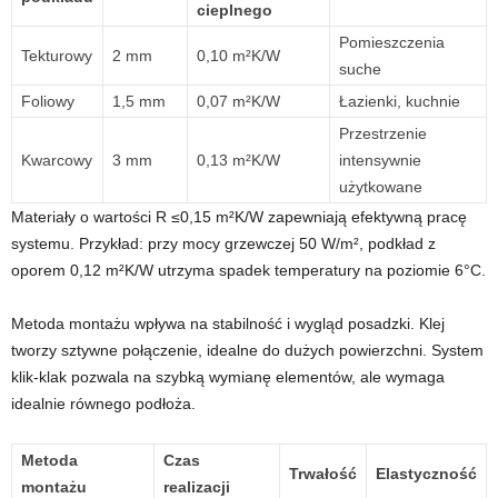
cieplnego
Pomieszczenia
Tekturowy
2 mm
0,10 m²K/W
suche
Foliowy
1,5 mm
0,07 m²K/W
Łazienki, kuchnie
Przestrzenie
Kwarcowy
3 mm
0,13 m²K/W
intensywnie
użytkowane
Materiały o wartości R ≤0,15 m²K/W zapewniają efektywną pracę
systemu. Przykład: przy mocy grzewczej 50 W/m², podkład z
oporem 0,12 m²K/W utrzyma spadek temperatury na poziomie 6°C.
Metoda montażu wpływa na stabilność i wygląd posadzki. Klej
tworzy sztywne połączenie, idealne do dużych powierzchni. System
klik-klak pozwala na szybką wymianę elementów, ale wymaga
idealnie równego podłoża.
Metoda
Czas
Trwałość
Elastyczność
montażu
realizacji