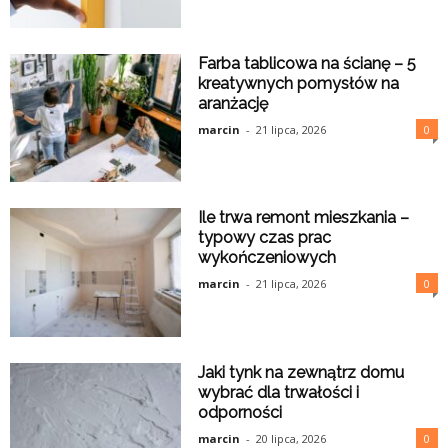
Farba tablicowa na ścianę – 5
kreatywnych pomysłów na
aranżację
marcin
-
21 lipca, 2026
0
Ile trwa remont mieszkania –
typowy czas prac
wykończeniowych
marcin
-
21 lipca, 2026
0
Jaki tynk na zewnątrz domu
wybrać dla trwałości i
odporności
marcin
-
20 lipca, 2026
0