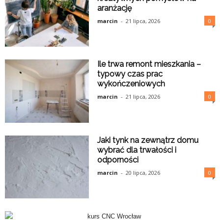
aranżację
marcin
-
21 lipca, 2026
0
Ile trwa remont mieszkania –
typowy czas prac
wykończeniowych
marcin
-
21 lipca, 2026
0
Jaki tynk na zewnątrz domu
wybrać dla trwałości i
odporności
marcin
-
20 lipca, 2026
0