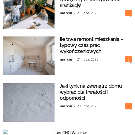
aranżację
marcin
-
21 lipca, 2026
0
Ile trwa remont mieszkania –
typowy czas prac
wykończeniowych
marcin
-
21 lipca, 2026
0
Jaki tynk na zewnątrz domu
wybrać dla trwałości i
odporności
marcin
-
20 lipca, 2026
0