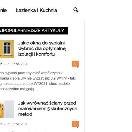
nie
Łazienka I Kuchnia
JPOPULARNIEJSZE ARTYKUŁY
Jakie okna do sypialni
wybrać dla optymalnej
izolacji i komfortu
0
in
-
21 lipca, 2026
do sypialni powinny mieć współczynnik
kania ciepła Uw nie wyższy niż 0,9 W/m²K - taki
 nakładają przepisy WT2021, choć modele
ooszczędne osiągają...
Jak wyrównać ściany przed
malowaniem: 5 skutecznych
metod
0
in
-
21 lipca, 2026