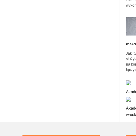
Stand
wykoń
ó
w
marc
Jaki 
służył
na ko
łączy 
Akade
Akade
wrocl