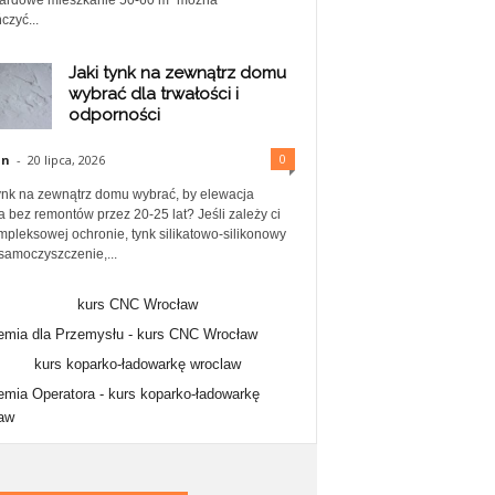
ardowe mieszkanie 50-60 m² można
czyć...
Jaki tynk na zewnątrz domu
wybrać dla trwałości i
odporności
0
in
-
20 lipca, 2026
tynk na zewnątrz domu wybrać, by elewacja
a bez remontów przez 20-25 lat? Jeśli zależy ci
mpleksowej ochronie, tynk silikatowo-silikonowy
samoczyszczenie,...
mia dla Przemysłu -
kurs CNC Wrocław
mia Operatora -
kurs koparko-ładowarkę
aw