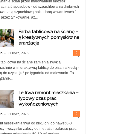
nanie ścian przed malowaniem możesz
ać na 5 sposobów - od szpachlowania drobnych
ów masą szpachlową nakładaną w warstwach 1-
przez tynkowanie, aż...
Farba tablicowa na ścianę –
5 kreatywnych pomysłów na
aranżację
0
in
-
21 lipca, 2026
 tablicowa na ścianę zamienia zwykłą
zchnię w interaktywną tablicę do pisania kredą -
ą do użytku już po tygodniu od malowania. To
zanie...
Ile trwa remont mieszkania –
typowy czas prac
wykończeniowych
0
in
-
21 lipca, 2026
t mieszkania trwa od kilku dni do nawet 6-8
cy - wszystko zależy od metrażu i zakresu prac.