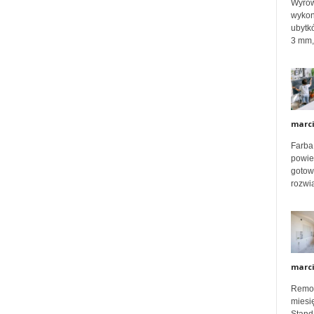
Wyrów
e
wykon
ubytk
3 mm, 
k
s
marc
Farba
p
powier
gotow
rozwią
e
r
marc
Remon
t
miesię