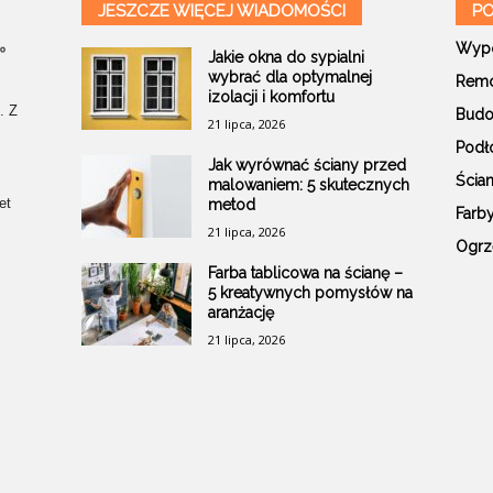
JESZCZE WIĘCEJ WIADOMOŚCI
PO
Wypo
Jakie okna do sypialni
wybrać dla optymalnej
Remo
izolacji i komfortu
. Z
Budo
21 lipca, 2026
Podł
Jak wyrównać ściany przed
Ścia
malowaniem: 5 skutecznych
et
metod
Farb
21 lipca, 2026
Ogrz
Farba tablicowa na ścianę –
5 kreatywnych pomysłów na
aranżację
21 lipca, 2026