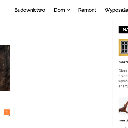
Budownictwo
Dom
Remont
Wyposaże
P
NA
o
r
marc
a
Okna 
przeni
wymóg
energ
d
y
0
marc