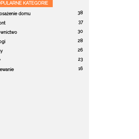
PULARNE KATEGORIE
38
sażenie domu
37
nt
30
wnictwo
28
ogi
26
ny
23
y
16
ewanie